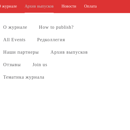
О журнале
Архив выпусков
Новости
Оплата
О журнале
How to publish?
All Events
Редколлегия
Наши партнеры
Архив выпусков
Отзывы
Join us
Тематика журнала