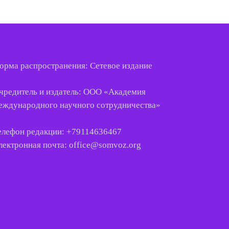
орма распространения: Сетевое издание
чредитель и издатель: ООО «
Академия
еждународного
научного
сотрудничества
»
елефон редакции: +79114636467
лектронная почта: office@somvoz.org