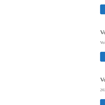
V
Vo
V
20