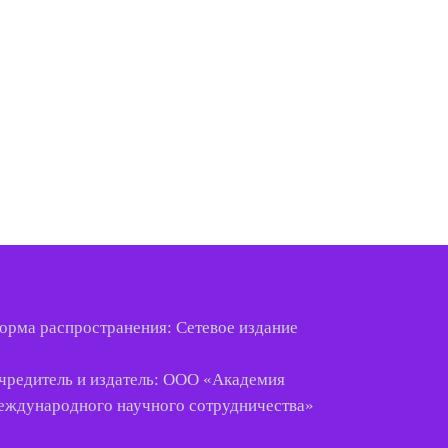
орма распространения: Сетевое издание
чредитель и издатель: ООО «
Академия
еждународного
научного
сотрудничества
»