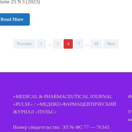
lume 25 N 3 (2023)
Read More
Page
Page
Page
Page
Page
Previous
1
…
3
4
5
…
10
Next
«MEDICAL & PHARMACEUTICAL JOURNAL
Ф
«PULSE» / «МЕДИКО-ФАРМАЦЕВТИЧЕСКИЙ
У
ЖУРНАЛ «ПУЛЬС»
м
Номер свидетельства: ЭЛ № ФС 77 — 76345