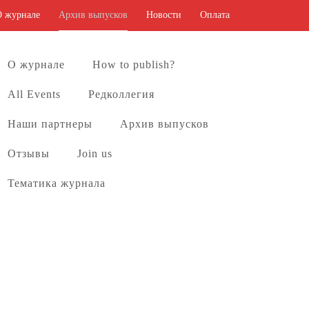
О журнале
Архив выпусков
Новости
Оплата
О журнале
How to publish?
All Events
Редколлегия
Наши партнеры
Архив выпусков
Отзывы
Join us
Тематика журнала