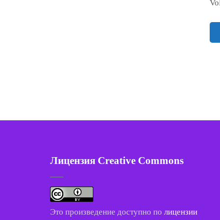
Vo
Пагинация
записей
Лицензия Creative Commons
Это произведение доступно по
лицензии